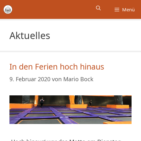
Zum
Menü
Inhalt
springen
Aktuelles
In den Ferien hoch hinaus
9. Februar 2020
von
Mario Bock