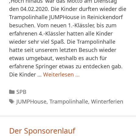
‚Hoch hinaus‘ war das Motto am Dienstag
den 04.02.2020. Die Kinder durften wieder die
Trampolinhalle JUMPHouse in Reinickendorf
besuchen. Vom neuen 1.-Klässler, bis zum
erfahrenen 4.-Klässler hatten alle Kinder
wieder sehr viel Spaß. Die Trampolinhalle
hatte seit unserem letzten Besuch wieder
etwas umgebaut, weshalb es auch für
erfahrene Springer etwas zu entdecken gab.
Die Kinder …
Weiterlesen …
Kategorien
SPB
Schlagwörter
JUMPHouse
,
Trampolinhalle
,
Winterferien
Der Sponsorenlauf