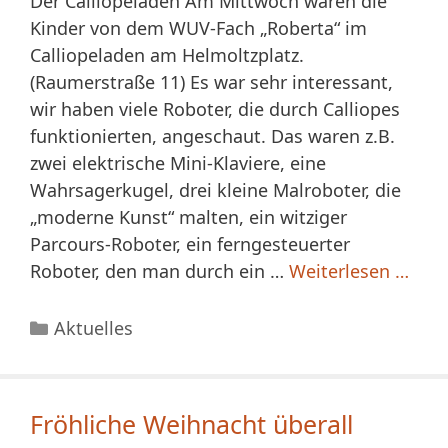
Der Calliopeladen Am Mittwoch waren die
Kinder von dem WUV-Fach „Roberta“ im
Calliopeladen am Helmoltzplatz.
(Raumerstraße 11) Es war sehr interessant,
wir haben viele Roboter, die durch Calliopes
funktionierten, angeschaut. Das waren z.B.
zwei elektrische Mini-Klaviere, eine
Wahrsagerkugel, drei kleine Malroboter, die
„moderne Kunst“ malten, ein witziger
Parcours-Roboter, ein ferngesteuerter
Roboter, den man durch ein …
Weiterlesen …
Kategorien
Aktuelles
Fröhliche Weihnacht überall