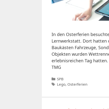
In den Osterferien besucht
Lernwerkstatt. Dort hatten
Baukästen Fahrzeuge, Sond
Objekten wurden Wettrennen
erlebnisreichen Tag hatten.
TMG
Kategorien
SPB
Schlagwörter
Lego
,
Osterferien