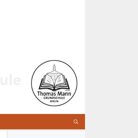
ule
n – Lachen