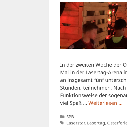
In der zweiten Woche der O
Mal in der Lasertag-Arena in
an insgesamt fünf unterschi
Stunden, teilnehmen. Nach 
Funktionsweise der sogenan
viel Spaß …
Weiterlesen …
Kategorien
SPB
Schlagwörter
Laserstar
,
Lasertag
,
Osterferi