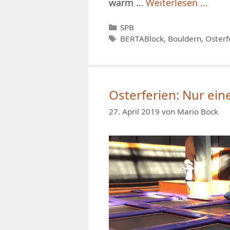
warm …
Weiterlesen …
Kategorien
SPB
Schlagwörter
BERTABlock
,
Bouldern
,
Osterf
Osterferien: Nur ein
27. April 2019
von
Mario Bock