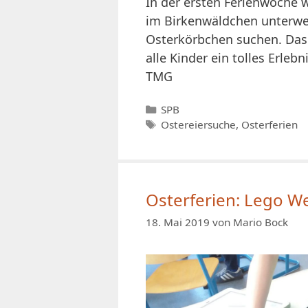
In der ersten Ferienwoche
im Birkenwäldchen unterwe
Osterkörbchen suchen. Das 
alle Kinder ein tolles Erleb
TMG
Kategorien
SPB
Schlagwörter
Ostereiersuche
,
Osterferien
Osterferien: Lego 
18. Mai 2019
von
Mario Bock