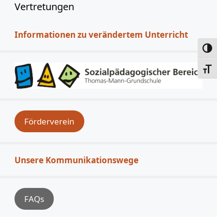
Vertretungen
Informationen zu verändertem Unterricht
Umsc
Schri
Förderverein
Unsere Kommunikationswege
FAQs