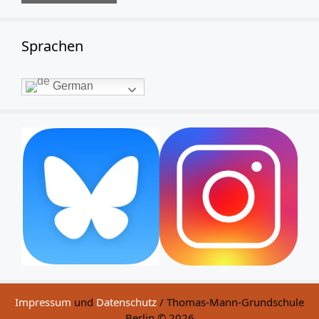
Sprachen
German
Impressum
und
Datenschutz
/ Thomas-Mann-Grundschule
Berlin © 2026