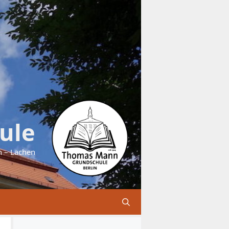
ule
n – Lachen