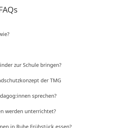
 FAQs
wie?
nder zur Schule bringen?
endschutzkonzept der TMG
ädagog:innen sprechen?
n werden unterrichtet?
nnen in Ruhe Frühstück essen?