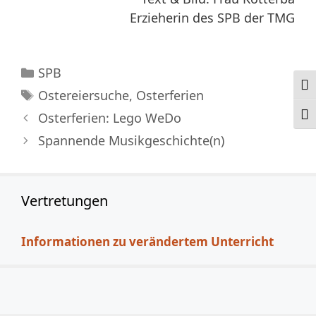
Erzieherin des SPB der TMG
Kategorien
SPB
Ums
Schlagwörter
Ostereiersuche
,
Osterferien
Osterferien: Lego WeDo
Schr
Spannende Musikgeschichte(n)
Vertretungen
Informationen zu verändertem Unterricht