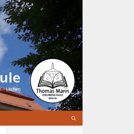
ule
n – Lachen