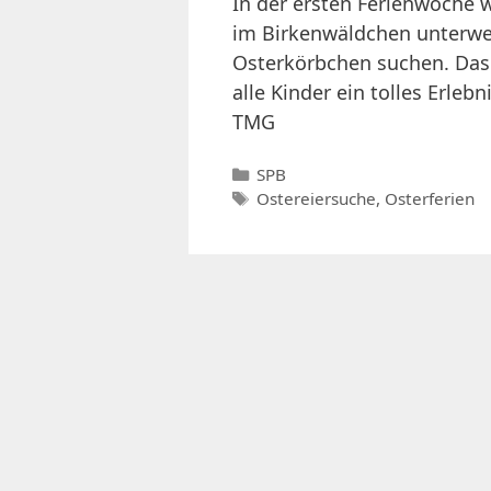
In der ersten Ferienwoche
im Birkenwäldchen unterwe
Osterkörbchen suchen. Das 
alle Kinder ein tolles Erleb
TMG
Kategorien
SPB
Schlagwörter
Ostereiersuche
,
Osterferien