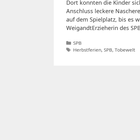
Dort konnten die Kinder si
Anschluss leckere Nascher
auf dem Spielplatz, bis es w
WeigandtErzieherin des SP
Kategorien
SPB
Schlagwörter
Herbstferien
,
SPB
,
Tobewelt