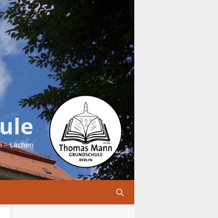
ule
n – Lachen