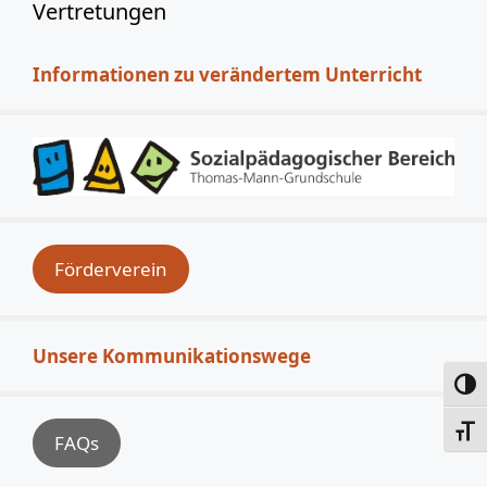
Vertretungen
Informationen zu verändertem Unterricht
Förderverein
Unsere Kommunikationswege
Umsc
Schri
FAQs