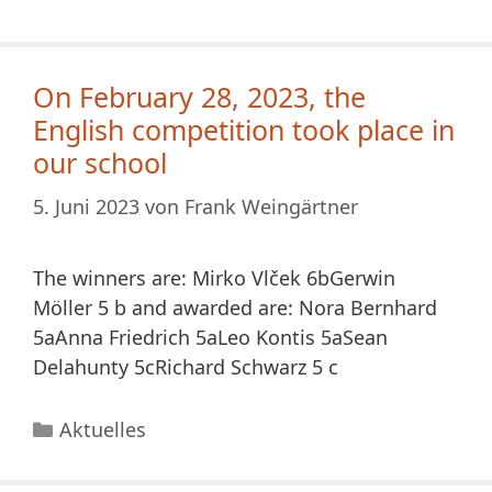
On February 28, 2023, the
English competition took place in
our school
5. Juni 2023
von
Frank Weingärtner
The winners are: Mirko Vlček 6bGerwin
Möller 5 b and awarded are: Nora Bernhard
5aAnna Friedrich 5aLeo Kontis 5aSean
Delahunty 5cRichard Schwarz 5 c
Kategorien
Aktuelles