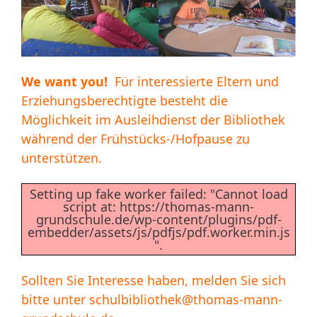
We want you!
Für interessierte Eltern und
Erziehungsberechtigte besteht die
Möglichkeit im Ausleihdienst der Bibliothek
während der Frühstücks-/Hofpause zu
unterstützen.
Setting up fake worker failed: "Cannot load
script at: https://thomas-mann-
grundschule.de/wp-content/plugins/pdf-
embedder/assets/js/pdfjs/pdf.worker.min.js
".
Sollten Sie Interesse haben, melden Sie sich
bitte unter
schulbibliothek@thomas-mann-