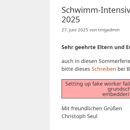
Schwimm-Intensiv
2025
27. Juni 2025
von
tmgadmin
Sehr geehrte Eltern und E
auch in diesen Sommerferi
bitte dieses
Schreiben
bei B
Setting up fake worker fai
grundsch
embedder/a
Mit freundlichen Grüßen
Christoph Seul