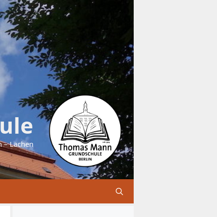
ule
n – Lachen