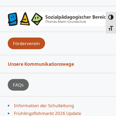
Umsc
Schri
Förderverein
Unsere Kommunikationswege
FAQs
Information der Schulleitung
Frühlingsflohmarkt 2026 Update