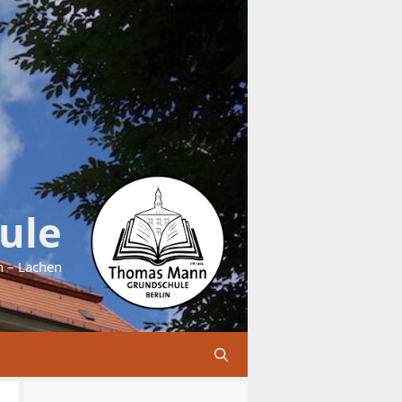
ule
n – Lachen