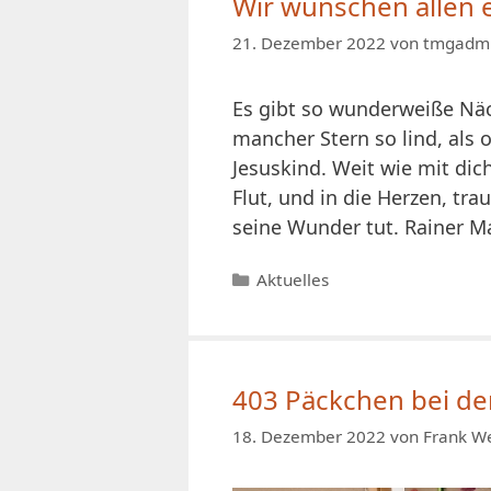
Wir wünschen allen 
21. Dezember 2022
von
tmgadm
Es gibt so wunderweiße Näc
mancher Stern so lind, als
Jesuskind. Weit wie mit di
Flut, und in die Herzen, tra
seine Wunder tut. Rainer Ma
Kategorien
Aktuelles
403 Päckchen bei de
18. Dezember 2022
von
Frank W