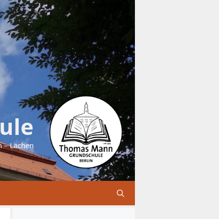
ule
n – Lachen