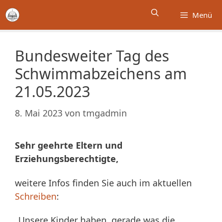
Zum
Menü
Inhalt
springen
Bundesweiter Tag des
Schwimmabzeichens am
21.05.2023
8. Mai 2023
von
tmgadmin
Sehr geehrte Eltern und
Erziehungsberechtigte,
weitere Infos finden Sie auch im aktuellen
Schreiben
:
„Unsere Kinder haben, gerade was die