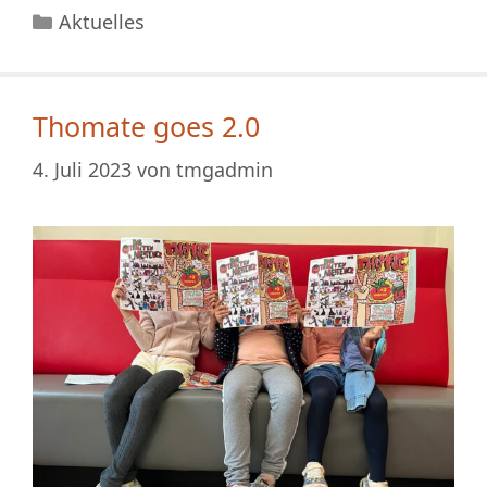
Kategorien
Aktuelles
Thomate goes 2.0
4. Juli 2023
von
tmgadmin