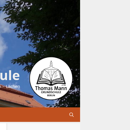
ule
n – Lachen