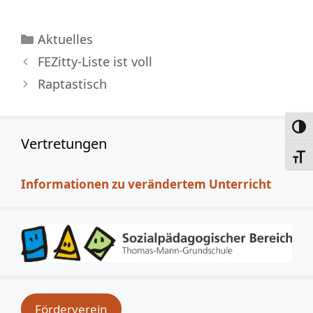
Kategorien
Aktuelles
FEZitty-Liste ist voll
Raptastisch
Umsc
Vertretungen
Schri
Informationen zu verändertem Unterricht
Förderverein