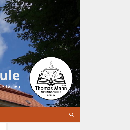
ule
n – Lachen