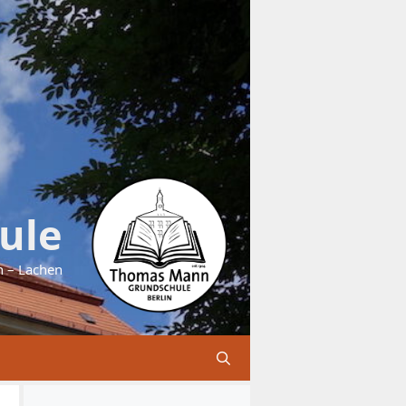
ule
n – Lachen