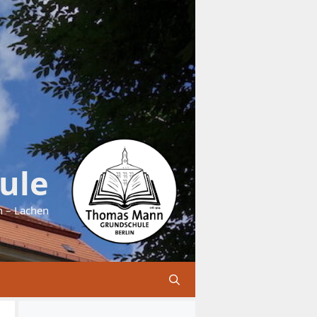
ule
n – Lachen