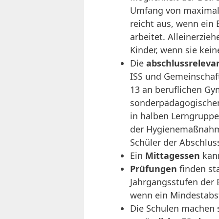
Umfang von maximal 
reicht aus, wenn ein 
arbeitet. Alleinerzi
Kinder, wenn sie kei
Die
abschlussreleva
ISS und Gemeinschaft
13 an beruflichen G
sonderpädagogischen
in halben Lerngrupp
der Hygienemaßnahme
Schüler der Abschlus
Ein
Mittagessen
kan
Prüfungen
finden st
Jahrgangsstufen der 
wenn ein Mindestabst
Die Schulen machen s