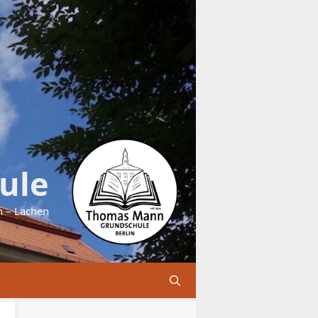
ule
n – Lachen