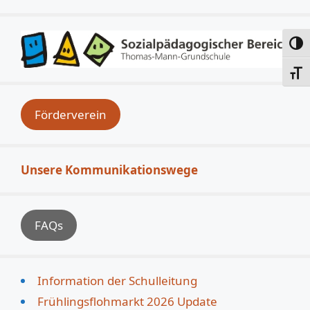
Umsc
Schri
Förderverein
Unsere Kommunikationswege
FAQs
Information der Schulleitung
Frühlingsflohmarkt 2026 Update