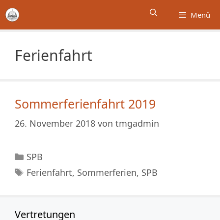
Zum
Menü
Inhalt
springen
Ferienfahrt
Sommerferienfahrt 2019
26. November 2018
von
tmgadmin
Kategorien
SPB
Schlagwörter
Ferienfahrt
,
Sommerferien
,
SPB
Vertretungen