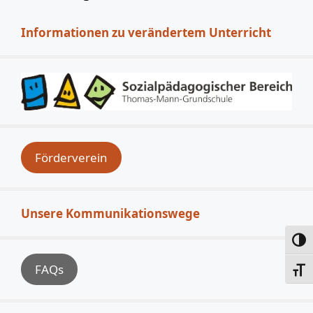
Informationen zu verändertem Unterricht
Förderverein
Unsere Kommunikationswege
Umsc
FAQs
Schri