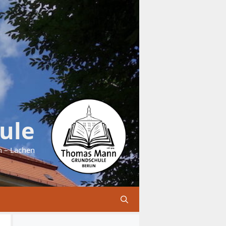
ule
n – Lachen