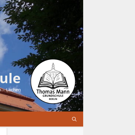
ule
n – Lachen