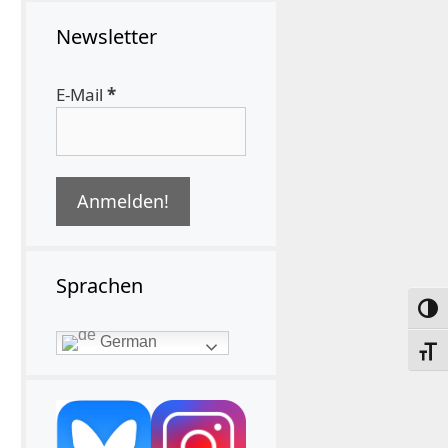
Newsletter
E-Mail
*
Sprachen
Umsc
German
Schri