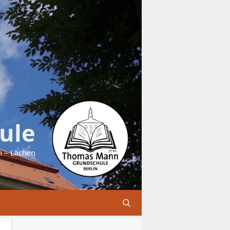
ule
n – Lachen