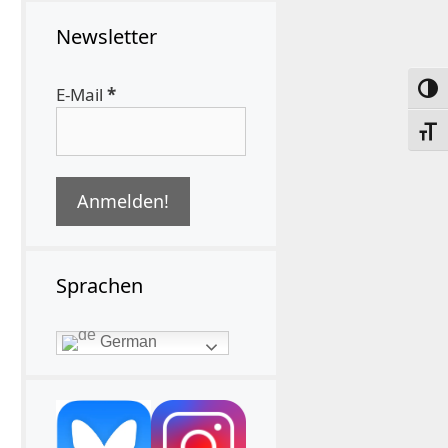
Newsletter
Umsc
E-Mail
*
Schri
Sprachen
German