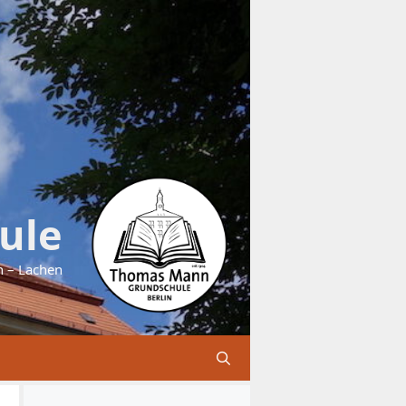
ule
n – Lachen