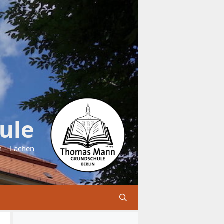
ule
n – Lachen