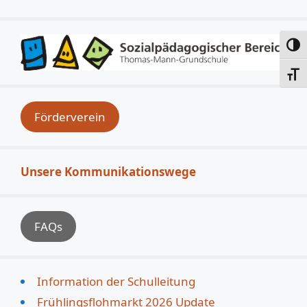
Umsc
Schri
Förderverein
Unsere Kommunikationswege
FAQs
Information der Schulleitung
Frühlingsflohmarkt 2026 Update