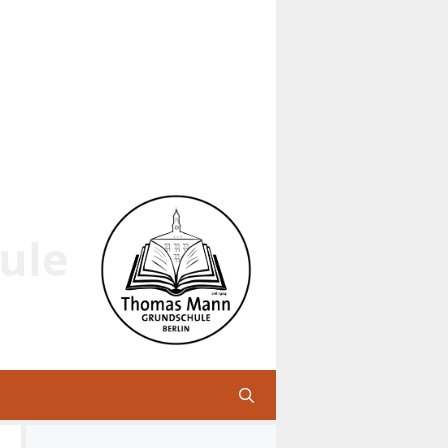
ule
n – Lachen