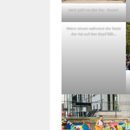
Jetzt geht es also los – Super!
Wenn einem während der Rede
der Ast auf den Kopf fällt…