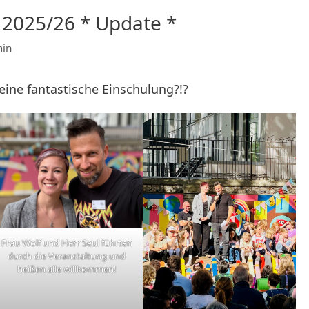
 2025/26 * Update *
in
eine fantastische Einschulung?!?
Frau Wolf und Herr Seul führten
durch die Veranstaltung und
heißen alle willkommen!