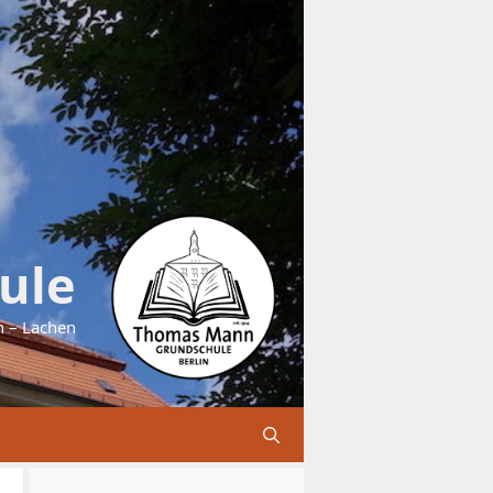
ule
n – Lachen