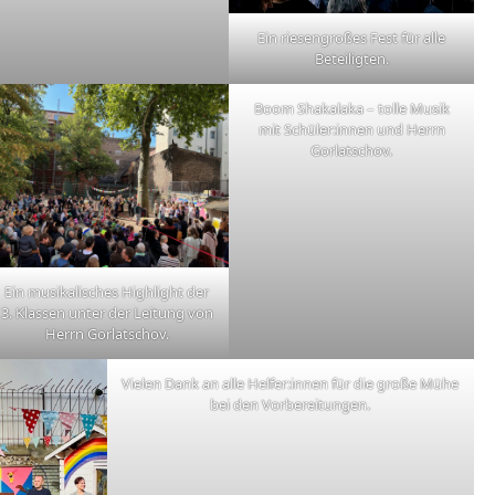
Ein riesengroßes Fest für alle
Beteiligten.
Boom Shakalaka – tolle Musik
mit Schüler:innen und Herrn
Gorlatschov.
Ein musikalisches Highlight der
3. Klassen unter der Leitung von
Herrn Gorlatschov.
Vielen Dank an alle Helfer:innen für die große Mühe
bei den Vorbereitungen.