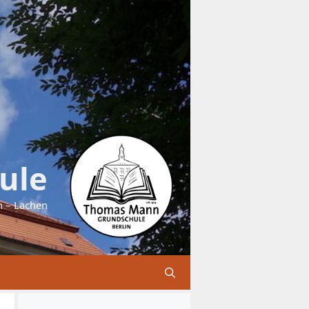
ule
n – Lachen