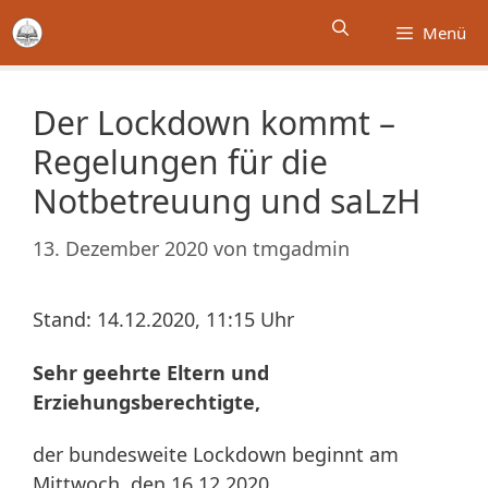
Zum
Menü
Inhalt
springen
Der Lockdown kommt –
Regelungen für die
Notbetreuung und saLzH
13. Dezember 2020
von
tmgadmin
Stand: 14.12.2020, 11:15 Uhr
Sehr geehrte Eltern und
Erziehungsberechtigte,
der bundesweite Lockdown beginnt am
Mittwoch, den 16.12.2020.