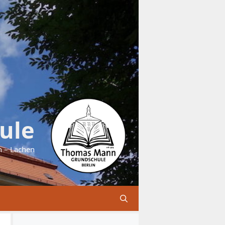
ule
n – Lachen