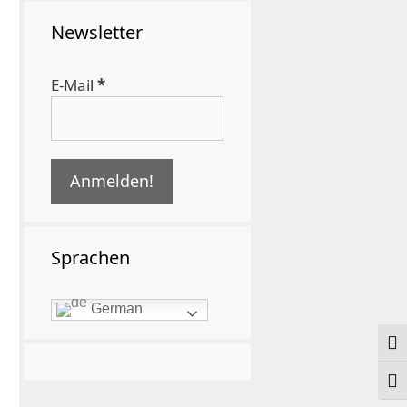
Newsletter
E-Mail
*
Sprachen
German
Ums
Schr