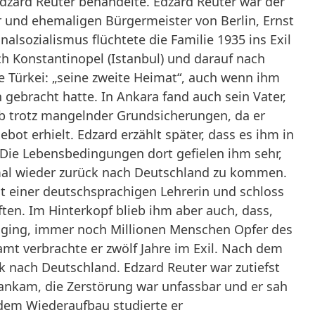
Edzard Reuter behandelte. Edzard Reuter war der
 und ehemaligen Bürgermeister von Berlin, Ernst
onalsozialismus flüchtete die Familie 1935 ins Exil
h Konstantinopel (Istanbul) und darauf nach
e Türkei: „seine zweite Heimat“, auch wenn ihm
 gebracht hatte. In Ankara fand auch sein Vater,
ob trotz mangelnder Grundsicherungen, da er
bot erhielt. Edzard erzählt später, dass es ihm in
. Die Lebensbedingungen dort gefielen ihm sehr,
mal wieder zurück nach Deutschland zu kommen.
cht einer deutschsprachigen Lehrerin und schloss
ten. Im Hinterkopf blieb ihm aber auch, dass,
 ging, immer noch Millionen Menschen Opfer des
mt verbrachte er zwölf Jahre im Exil. Nach dem
k nach Deutschland. Edzard Reuter war zutiefst
in ankam, die Zerstörung war unfassbar und er sah
dem Wiederaufbau studierte er