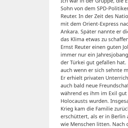
Ich war in der Gruppe, die 
Sohn von dem SPD-Politiker
Reuter. In der Zeit des Nati
mit dem Orient-Express nac
Ankara. Später nannte er di
das Klima etwas zu schaffen
Ernst Reuter einen guten J
immer nur ein Jahresjobange
der Türkei gut gefallen hat
auch wenn er sich sehnte 
Er erhielt privaten Unterri
auch bald neue Freundschaf
während es ihm im Exil gut
Holocausts wurden. Insgesa
Krieg kam die Familie zurüc
erschüttert, als er in Berl
wie Menschen litten. Nach 