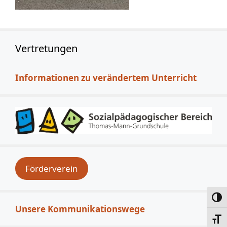
Vertretungen
Informationen zu verändertem Unterricht
Förderverein
Umsc
Unsere Kommunikationswege
Schri