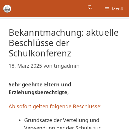
Zum
Menü
Inhalt
springen
Bekanntmachung: aktuelle
Beschlüsse der
Schulkonferenz
18. März 2025
von
tmgadmin
Sehr geehrte Eltern und
Erziehungsberechtigte,
Ab sofort gelten folgende Beschlüsse:
Grundsätze der Verteilung und
Verwendung der der Schule zur